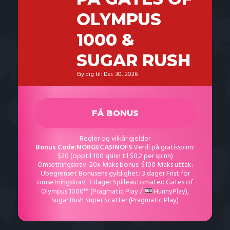
OLYMPUS
1000 &
SUGAR RUSH
Gyldig til: Dec 30, 2026
FÅ BONUS
Regler og vilkår gjelder
Bonus Code:NORGECASINOFS
Verdi på gratisspinn:
$20 (opptil 100 spinn til $0.2 per spinn)
Omsetningskrav: 20x Maks bonus: $100 Maks uttak:
Ubegrenset Bonusens gyldighet: 3 dager Frist for
omsetningskrav: 3 dager Spilleautomater: Gates of
Olympus 1000™ (Pragmatic Play /
HunnyPlay),
Sugar Rush Super Scatter (Pragmatic Play)