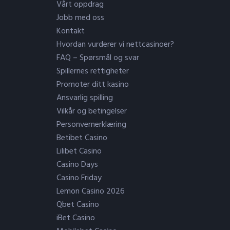
Vårt oppdrag
Jobb med oss
Kontakt
Hvordan vurderer vi nettcasinoer?
FAQ – Spørsmål og svar
Spillernes rettigheter
Promoter ditt kasino
Ansvarlig spilling
Vilkår og betingelser
Personvernerklæring
Betibet Casino
Lilibet Casino
Casino Days
Casino Friday
Lemon Casino 2026
Qbet Casino
iBet Casino