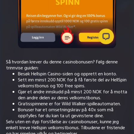
Så hvordan krever du denne casinobonusen? Følg denne
trinnvise guiden:
Besøk Hellspin Casino-siden og opprett en konto.
Sett inn minst 200 NOK for å få første del av HellSpin
velkomstbonus og 100 free spins.
Gjør et andre innskudd på minst 200 NOK for å motta
den andre delen av deres velkomstbonus.
Gratisspinnene er for Wild Walker-spilleautomaten.
Bonuser har et omsetningskrav på 40x som må
oppfylles før du kan ta ut gevinstene dine.
Selv uten en dyp forståelse av casinobonuser, kunne jeg
enkelt kreve Hellspin velkomstbonus. Tilbudene er fristende