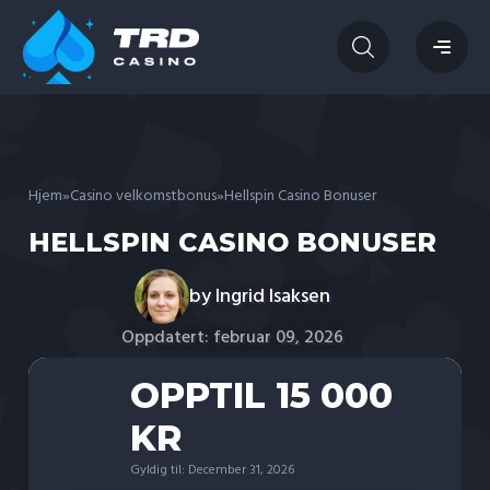
Hjem
»
Casino velkomstbonus
»
Hellspin Casino Bonuser
HELLSPIN CASINO BONUSER
by Ingrid Isaksen
Oppdatert: februar 09, 2026
OPPTIL 15 000
KR
Gyldig til: December 31, 2026