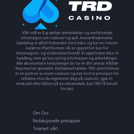
Vårt mål er å gi ærlige anmeldelser og omfattende
informasjon om casinoer og spill. Ansvarsfraskrivelse:
Gambling er alltid forbundet med risiko og har en tvilsom
karakter. Plattformen vår er opprettet kun for
informasjons- og utdannelsesformål. Vi oppfordrer ikke til
handling, men gir kun nyttig informasjon og anbefalinger.
Alle økonomiske beslutninger du tar er ditt ansvar. Rådfør
deg med en spesialist. Reklameuttalelse: TRD-plattformen
er en partner av noen casinoer og kan motta provisjon for
reklame. Hvis du registrerer deg på casinoet, gjør et
innskudd eller klikker på en reklamelink, kan TRD få betalt
for det.
Om Oss
Redaksjonelle prinsipper
Teamet vårt