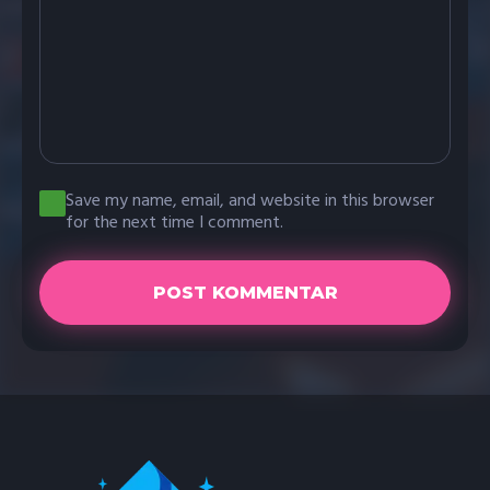
Save my name, email, and website in this browser
for the next time I comment.
POST KOMMENTAR