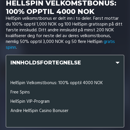
HELLSPIN VELKOMSTBONUS:
100% OPPTIL 4000 NOK
HellSpin velkomstbonus er delt inn i to deler. Først mottar
du 100% opptil 1,000 NOK og 100 HellSpin gratisspin på ditt
første innskudd. Ditt andre innskudd på minst 200 NOK
kvalifiserer deg for neste del av deres velkomstbonus,
nemlig 50% opptil 3,000 NOK og 50 flere HellSpin
gratis
spinn
.
INNHOLDSFORTEGNELSE
HellSpin Velkomstbonus: 100% opptil 4000 NOK
Free Spins
HellSpin VIP-Program
Andre HellSpin Casino Bonuser