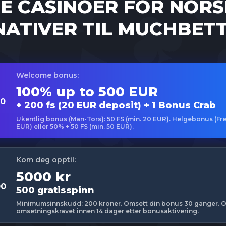
TE CASINOER FOR NORSK
NATIVER TIL MUCHBETT
Welcome bonus:
100% up to 500 EUR
50
+ 200 fs (20 EUR deposit) + 1 Bonus Crab
Ukentlig bonus (Man-Tors): 50 FS (min. 20 EUR). Helgebonus (Fre
EUR) eller 50% + 50 FS (min. 50 EUR).
Kom deg opptil:
5000 kr
00
500 gratisspinn
Minimumsinnskudd: 200 kroner. Omsett din bonus 30 ganger. O
omsetningskravet innen 14 dager etter bonusaktivering.