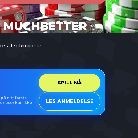
D MUCHBETTER
nbefalte utenlandske
SPILL NÅ
på ditt første
LES ANMELDELSE
bonuser kan ikke