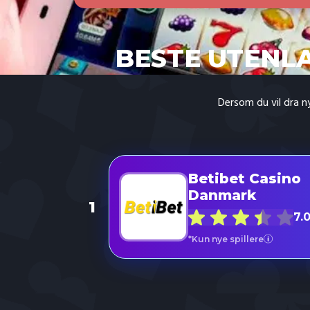
BESTE UTENL
Dersom du vil dra n
Betibet Casino
Danmark
7.
*Kun nye spillere