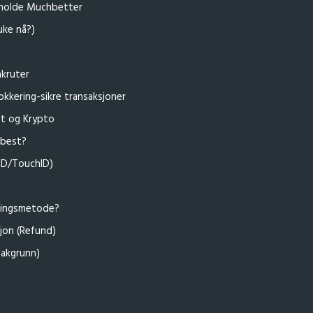
beholde Muchbetter
uke nå?)
nkruter
okkering-sikre transaksjoner
ut og Krypto
 best?
eID/TouchID)
alingsmetode?
sjon (Refund)
bakgrunn)