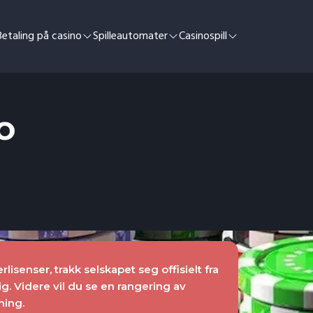
Betaling på casino
Spilleautomater
Casinospill
O
senser, trakk selskapet seg offisielt fra
ig. Videre vil du se en rangering av
ning.