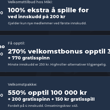
Velkomsttilbud hos Miki:
100% ekstra å spille for
00
ved innskudd på 200 kr
Gjelder kun nye medlemmer ved første innskudd.
Få opptil:
no
270% velkomstbonus opptil 3
00
+ 770 gratisspinn
Minste innskudd er 250 kr. Highroller-alternativer tilgjengelig.
Velkomstpakke:
550% opptil 100 000 kr
00
+ 200 gratisspinn + 150 kr gratisspill
Fordelt på 4 innskudd. Omsetningskrav: x45.