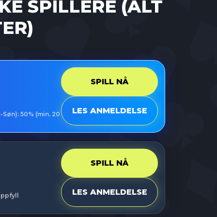
E SPILLERE (ALT
ER)
SPILL NÅ
LES ANMELDELSE
-Søn): 50% (min. 20
SPILL NÅ
LES ANMELDELSE
ppfyll