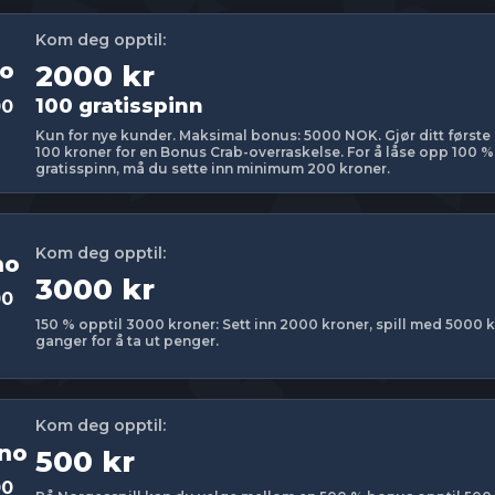
Kom deg opptil:
o
2000 kr
100 gratisspinn
00
Kun for nye kunder. Maksimal bonus: 5000 NOK. Gjør ditt første
100 kroner for en Bonus Crab-overraskelse. For å låse opp 100
gratisspinn, må du sette inn minimum 200 kroner.
Kom deg opptil:
no
3000 kr
00
150 % opptil 3000 kroner: Sett inn 2000 kroner, spill med 5000 
ganger for å ta ut penger.
Kom deg opptil:
ino
500 kr
00