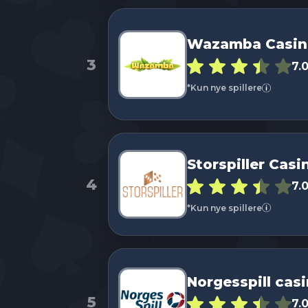
Wazamba Casin
7.
*Kun nye spillere
Storspiller Casi
7.
*Kun nye spillere
Norgesspill cas
7.