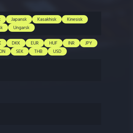
k
Japansk
Kasakhisk
Kinesisk
sk
Ungarsk
K
DKK
EUR
HUF
INR
JPY
ON
SEK
THB
USD