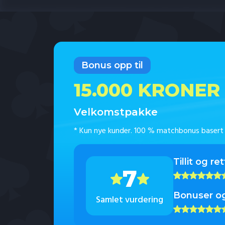
Bonus opp til
15.000 KRONER
Velkomstpakke
* Kun nye kunder. 100 % matchbonus basert
Tillit og r
7
Bonuser o
Samlet vurdering