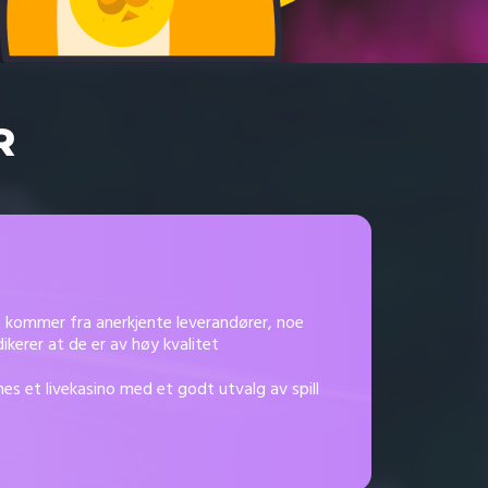
R
e kommer fra anerkjente leverandører, noe
ikerer at de er av høy kvalitet
nes et livekasino med et godt utvalg av spill