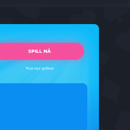
SPILL NÅ
*Kun nye spillere