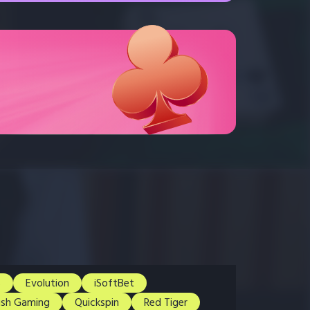
s
Evolution
iSoftBet
sh Gaming
Quickspin
Red Tiger