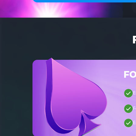
F
E
F
E