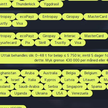
intt
Thunderkick
Yggdrasil
tropay
ecoPayz
Entropay
Giropay
MasterCard
ustly
Visa
tropay
ecoPayz
Giropay
Interac
MasterCard
ysafecard
Pix
Skrill
Trustly
Visa
Uttak behandles slik: 0–48 t for beløp ≤ 5 750 kr, inntil 5 dager 
dette. Myk grense: €30 000 per måned eller €
ghanistan
Aruba
Australia
Belgia
Belgium
B
an
Israel
Italia
Kypros
Latvia
Litauen
Ma
ssland
Saudi-Arabia
Serbia
Singapore
Spania
rkia
Uganda
Ukraina
USA
Venezuela