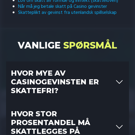
Lov om skatt av formue og inntekt (skatteloven)
Når må jeg betale skatt på Casino gevinster
Skatteplikt av gevinst fra utenlandsk spillselskap
VANLIGE
SPØRSMÅL
HVOR MYE AV
CASINOGEVINSTEN ER
SKATTEFRI?
Grensen for skattefrie gevinster varierer fra jurisdiksjon
HVOR STOR
til jurisdiksjon. Noen land kan unnlate å skattlegge
casinogevinster, mens andre kan ha en terskel som gjør
PROSENTANDEL MÅ
at gevinster under et visst beløp er skattefrie.
SKATTLEGGES PÅ