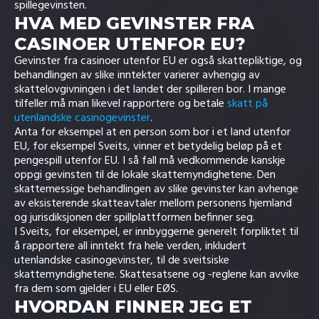
spillegevinsten.
HVA MED GEVINSTER FRA
CASINOER UTENFOR EU?
Gevinster fra casinoer utenfor EU er også skattepliktige, og
behandlingen av slike inntekter varierer avhengig av
skattelovgivningen i det landet der spilleren bor. I mange
tilfeller må man likevel rapportere og betale
skatt på
utenlandske casinogevinster
.
Anta for eksempel at en person som bor i et land utenfor
EU, for eksempel Sveits, vinner et betydelig beløp på et
pengespill utenfor EU. I så fall må vedkommende kanskje
oppgi gevinsten til de lokale skattemyndighetene. Den
skattemessige behandlingen av slike gevinster kan avhenge
av eksisterende skatteavtaler mellom personens hjemland
og jurisdiksjonen der spillplattformen befinner seg.
I Sveits, for eksempel, er innbyggerne generelt forpliktet til
å rapportere all inntekt fra hele verden, inkludert
utenlandske casinogevinster, til de sveitsiske
skattemyndighetene. Skattesatsene og -reglene kan avvike
fra dem som gjelder i EU eller EØS.
HVORDAN FINNER JEG ET