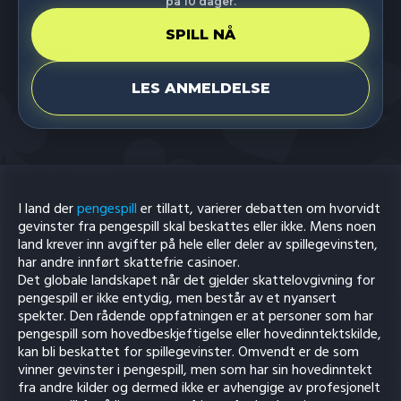
på 10 dager.
SPILL NÅ
LES ANMELDELSE
I land der
pengespill
er tillatt, varierer debatten om hvorvidt
gevinster fra pengespill skal beskattes eller ikke. Mens noen
land krever inn avgifter på hele eller deler av spillegevinsten,
har andre innført skattefrie casinoer.
Det globale landskapet når det gjelder skattelovgivning for
pengespill er ikke entydig, men består av et nyansert
spekter. Den rådende oppfatningen er at personer som har
pengespill som hovedbeskjeftigelse eller hovedinntektskilde,
kan bli beskattet for spillegevinster. Omvendt er de som
vinner gevinster i pengespill, men som har sin hovedinntekt
fra andre kilder og dermed ikke er avhengige av profesjonelt