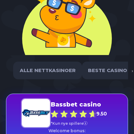
ALLE NETTKASINOER
BESTE CASINO M
›
Bassbet casino
9.50
*Kun nye spillere
Welcome bonus: