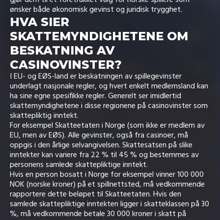
gjør dem til et foretrukket valg for norske spillere som
ønsker både økonomisk gevinst og juridisk trygghet.
HVA SIER
SKATTEMYNDIGHETENE OM
BESKATNING AV
CASINOVINSTER?
I EU- og EØS-land er beskatningen av spillegevinster
underlagt nasjonale regler, og hvert enkelt medlemsland kan
ha sine egne spesifikke regler. Generelt ser imidlertid
skattemyndighetene i disse regionene på casinovinster som
skattepliktig inntekt.
For eksempel Skatteetaten i Norge (som ikke er medlem av
EU, men av EØS). Alle gevinster, også fra casinoer, må
oppgis i den årlige selvangivelsen. Skattesatsen på slike
inntekter kan variere fra 22 % til 45 % og bestemmes av
personens samlede skattepliktige inntekt.
Hvis en person bosatt i Norge for eksempel vinner 100 000
NOK (norske kroner) på et spillnettsted, må vedkommende
rapportere dette beløpet til Skatteetaten. Hvis den
samlede skattepliktige inntekten ligger i skatteklassen på 30
%, må vedkommende betale 30 000 kroner i skatt på