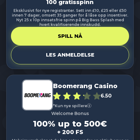
100 gratisspinn
Eksklusivt for nye registranter. Sett inn £10, £25 eller £50
innen 7 dager, omsett 35 ganger for å låse opp insentiver.
Nyt 25 x 10p innsatsfrie spinn på Big Bass Splash med
hvert kvalifiserende innskudd.
SPILL NÅ
LES ANMELDELSE
Boomerang Casino
6.50
*Kun nye spillere
Welcome Bonus
100% up to 500€
+ 200 FS