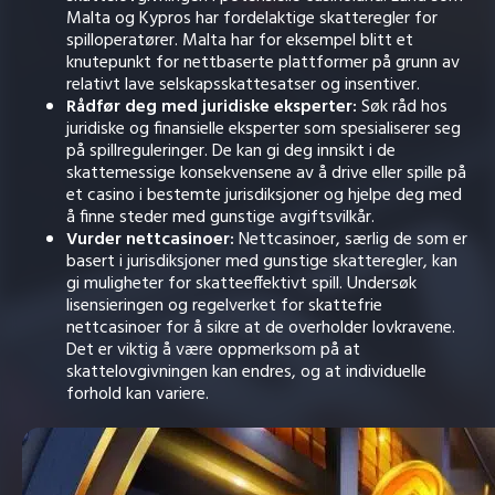
Malta og Kypros har fordelaktige skatteregler for
spilloperatører. Malta har for eksempel blitt et
knutepunkt for nettbaserte plattformer på grunn av
relativt lave selskapsskattesatser og insentiver.
Rådfør deg med juridiske eksperter:
Søk råd hos
juridiske og finansielle eksperter som spesialiserer seg
på spillreguleringer. De kan gi deg innsikt i de
skattemessige konsekvensene av å drive eller spille på
et casino i bestemte jurisdiksjoner og hjelpe deg med
å finne steder med gunstige avgiftsvilkår.
Vurder nettcasinoer:
Nettcasinoer, særlig de som er
basert i jurisdiksjoner med gunstige skatteregler, kan
gi muligheter for skatteeffektivt spill. Undersøk
lisensieringen og regelverket for skattefrie
nettcasinoer for å sikre at de overholder lovkravene.
Det er viktig å være oppmerksom på at
skattelovgivningen kan endres, og at individuelle
forhold kan variere.