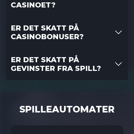
CASINOET?
Hvor stor prosentandel av gevinsten som må
ER DET SKATT PÅ
skattlegges på casinoet, avhenger av
skattelovgivningen i den enkelte jurisdiksjon.
CASINOBONUSER?
Avgiftssatsene på casinogevinster kan variere fra en
fast sats til en progressiv skala basert på
gevinstbeløpet.
Hvorvidt casinobonuser er avgiftsbelagt, avhenger av
ER DET SKATT PÅ
skattereglene i den aktuelle jurisdiksjonen. Noen steder
kan bonuser behandles som en del av den skattepliktige
GEVINSTER FRA SPILL?
inntekten, mens andre steder kan de være fritatt.
Gevinster fra spill er som regel skattepliktige, men de
spesifikke reglene varierer fra land til land. I noen land er
det bare profesjonelle spillere som må betale skatt på
spilleinntekter, mens andre land beskatter alle personer
SPILLEAUTOMATER
basert på gevinster.