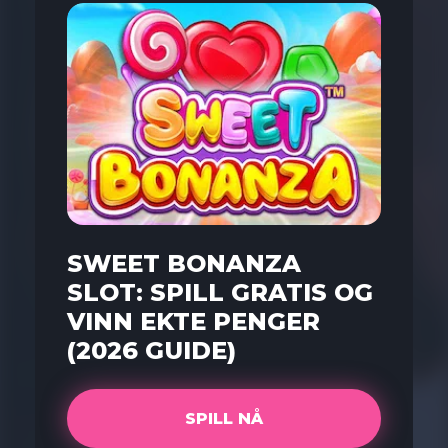
SWEET BONANZA
SLOT: SPILL GRATIS OG
VINN EKTE PENGER
(2026 GUIDE)
SPILL NÅ