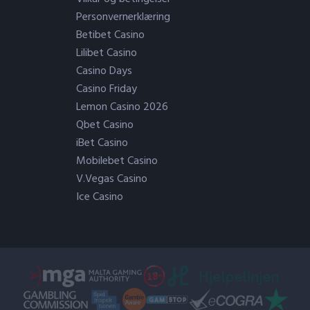
Personvernerklæring
Betibet Casino
Lilibet Casino
Casino Days
Casino Friday
Lemon Casino 2026
Qbet Casino
iBet Casino
Mobilebet Casino
V.Vegas Casino
Ice Casino