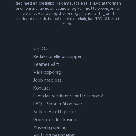
deg med en spesialist. Reklameuttalelse: TRD-plattformen
er en partner av noen casinoer og kan motta provisjon for
reklame. Hvis du registrerer deg på casinoet, gjør et
innskudd eller klikker på en reklamelink, kan TRD få betalt
for det.
Om Oss
Redaksjonelle prinsipper
Teamet vårt
Vårt oppdrag
Jobb med oss
Kontakt
Hvordan vurderer vi nettcasinoer?
FAQ – Spørsmål og svar
Spillernes rettigheter
Promoter ditt kasino
Ansvarlig spilling
Vilkår og betingelser