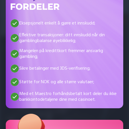
FORDELER
Eksepsjonelt enkelt å gjøre et innskudd;
Effektive transaksjoner: ditt innskudd når din
gamblingbalanse øyeblikkelig;
Mangelen på kredittkort fremmer ansvarlig
gambling;
Sikre betalinger med 3DS-verifisering;
Støtte for NOK og alle større valutaer;
Med et Maestro forhåndsbetalt kort deler du ikke
bankkontodetaljene dine med casinoet.