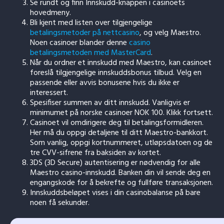
Se rundt og finn Innskudd-knappen i casinoets
hovedmeny.
Bli kjent med listen over tilgjengelige
betalingsmetoder på nettcasino
, og velg Maestro.
Noen casinoer blander denne
casino
betalingsmetoden med MasterCard
.
Når du ordner et innskudd med Maestro, kan casinoet
foreslå tilgjengelige innskuddsbonus tilbud. Velg en
passende eller avvis bonusene hvis du ikke er
interessert.
Spesifiser summen av ditt innskudd. Vanligvis er
minimumet på norske casinoer NOK 100. Klikk fortsett.
Casinoet vil omdirigere deg til betalingsformidleren.
Her må du oppgi detaljene til ditt Maestro-bankkort.
Som vanlig, oppgi kortnummeret, utløpsdatoen og de
tre CVV-sifrene fra baksiden av kortet.
3DS (3D Secure) autentisering er nødvendig for alle
Maestro casino-innskudd. Banken din vil sende deg en
engangskode for å bekrefte og fullføre transaksjonen.
Innskuddsbeløpet vises i din casinobalanse på bare
noen få sekunder.