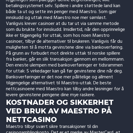
regjeringen som pålegger denne begrensningen, ikke
betalingssystemet selv. Spillere i andre støttede land kan
både ta ut og sette inn penger med Maestro. Som gjør
innskudd og uttak med Maestro noe mer sømløst.
Vanligvis krever casinoer at du tar ut via samme metode
som du brukte for innskudd. Imidlertid, når den opprinnelige
ikke er tilgjengelig for uttak, som hos noen Maestro
casinoer, tilbyr de alternativer til brukeren. Vanligvis får du
muligheten til å motta gevinstene dine via bankoverføring.
På grunn av forbudet mot direkte uttak til norske spillere
fra banker, går en slik transaksjon gjennom en mellommann.
Den eneste ulempen med bankoverføringer er tidsrammen
for uttak: 5 virkedager kan gå før gevinstene dine når deg.
Bankoverføringer er det noe mer pålitelige og allment
tilgjengelige alternativet til Maestro-uttak. De beste
nettcasinoene med Maestro kan tilby andre løsninger for å
levere gevinstene pengene dine mye raskere.
KOSTNADER OG SIKKERHET
VED BRUK AV MAESTRO PÅ
NETTCASINO
Maestro tilbyr svært sikre transaksjoner til din
casinogamblingkonto. Det er et merke av MasterCard, et