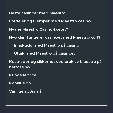
Beste casinoer med Maestro
Fordeler og ulemper med Maestro casino
Hva er Maestro Casino-kortet?
Hvordan fungerer casinoet med Maestro-kort?
Innskudd med Maestro på casino
Uttak med Maestro på casinoet
Kostnader og sikkerhet ved bruk av Maestro på
nettcasino
Kundeservice
Konklusjon
Vanlige spørsmål