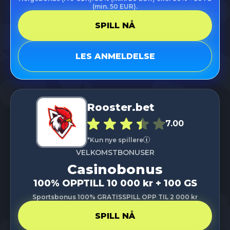
(min. 50 EUR).
SPILL NÅ
LES ANMELDELSE
Rooster.bet
7.00
*Kun nye spillere
VELKOMSTBONUSER
Casinobonus
100% OPPTILL 10 000 kr + 100 GS
Sportsbonus 100% GRATISSPILL OPP TIL 2 000 kr
SPILL NÅ