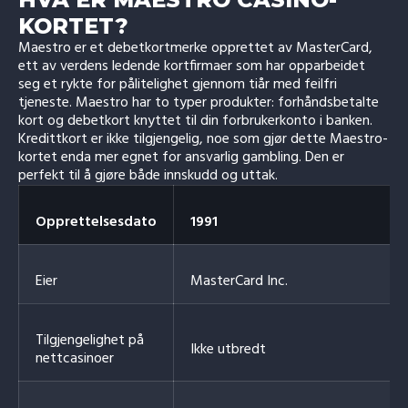
KORTET?
Maestro er et debetkortmerke opprettet av MasterCard,
ett av verdens ledende kortfirmaer som har opparbeidet
seg et rykte for pålitelighet gjennom tiår med feilfri
tjeneste. Maestro har to typer produkter: forhåndsbetalte
kort og debetkort knyttet til din forbrukerkonto i banken.
Kredittkort er ikke tilgjengelig, noe som gjør dette Maestro-
kortet enda mer egnet for ansvarlig gambling. Den er
perfekt til å gjøre både innskudd og uttak.
Opprettelsesdato
1991
Eier
MasterCard Inc.
Tilgjengelighet på
Ikke utbredt
nettcasinoer