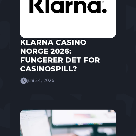
KLARNA CASINO
NORGE 2026:
FUNGERER DET FOR
CASINOSPILL?
juni 24, 2026