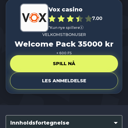
Vox casino
7.00
*Kun nye spillere
VELKOMSTBONUSER
Welcome Pack 35000 kr
+ 600 FS
SPILL NÅ
LES ANMELDELSE
Innholdsfortegnelse