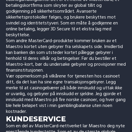
betalingskortfirma som skryter av global tillit og
godkjenning på sikkerhetsområdet. Avanserte
sikkerhetsprotokoller følges, og brukere beskyttes mot
svindel og identitetstyveri. Som en måte å godkjenne en
online betaling, legger 3D Secure til et ekstra lag med
beskyttelse.
Som andre MasterCard-produkter kommer bruken av et
Maestro kortet uten gebyrer fra selskapets side. Imidlertid
kan banken din som utsteder kortet pålegge gebyrer i
henhold til deres vilkår og betingelser. Før du bestiller et
Maestro-kort, bør du undersøke gebyrer og provisjoner med
finansinstitusjonen.
Vær oppmerksom på vilkårene for tjenesten hos casinoet
ditt, da det kan ha sine egne transaksjonsgebyrer. Legg
merke til at casinogebærer på både innskudd og uttak ikke
er uvanlig, og gebyrer på innskudd er sjeldne. Jeg gjorde et
innskudd med Maestro på fire norske casinoer, og hver gang
ble hele beløpet vist i min gamblingbalanse uten noen
kostnader.
KUNDESERVICE
Som en del av MasterCard-nettverket lar Maestro deg nyte