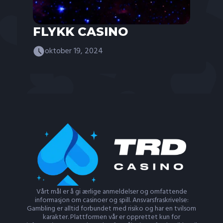
FLYKK CASINO
oktober 19, 2024
Vårt mål er å gi ærlige anmeldelser og omfattende
informasjon om casinoer og spill. Ansvarsfraskrivelse:
Gambling er alltid forbundet med risiko og har en tvilsom
karakter. Plattformen vår er opprettet kun for