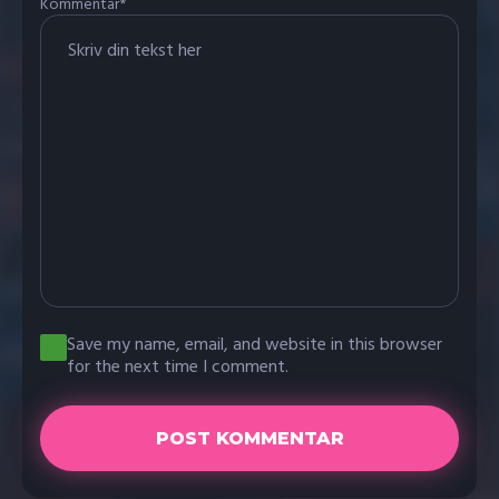
Kommentar*
Save my name, email, and website in this browser
for the next time I comment.
POST KOMMENTAR