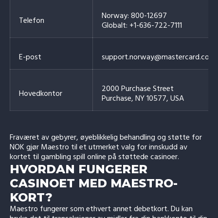
Norway: 800-12697
Telefon
Globalt: +1-636-722-7111
E-post
support.norway@mastercard.com
2000 Purchase Street
Hovedkontor
Purchase, NY 10577, USA
Fraværet av gebyrer, øyeblikkelig behandling og støtte for
NOK gjør Maestro til et utmerket valg for innskudd av
kortet til gambling spill online på støttede casinoer.
HVORDAN FUNGERER
CASINOET MED MAESTRO-
KORT?
Maestro fungerer som ethvert annet debetkort. Du kan