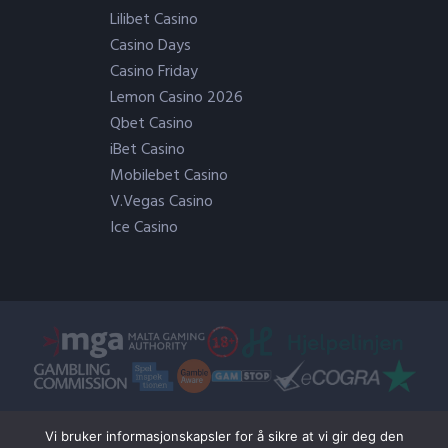
Lilibet Casino
Casino Days
Casino Friday
Lemon Casino 2026
Qbet Casino
iBet Casino
Mobilebet Casino
V.Vegas Casino
Ice Casino
Vi bruker informasjonskapsler for å sikre at vi gir deg den