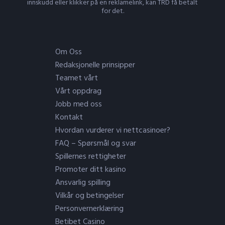
innskudd eller klikker på en reklamelink, kan TRD få betalt
for det.
Om Oss
Redaksjonelle prinsipper
Teamet vårt
Vårt oppdrag
Jobb med oss
Kontakt
Hvordan vurderer vi nettcasinoer?
FAQ – Spørsmål og svar
Spillernes rettigheter
Promoter ditt kasino
Ansvarlig spilling
Vilkår og betingelser
Personvernerklæring
Betibet Casino