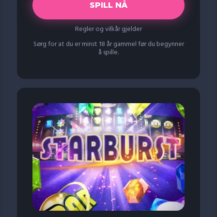
SPILL NÅ
Regler og vilkår gjelder
Sørg for at du er minst 18 år gammel før du begynner
å spille.