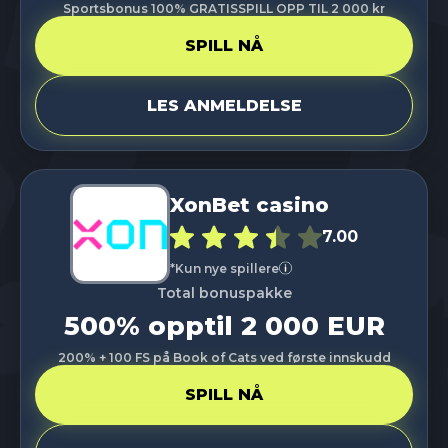
Sportsbonus 100% GRATISSPILL OPP TIL 2 000 kr
SPILL NÅ
LES ANMELDELSE
XonBet casino
7.00
*Kun nye spillere
Total bonuspakke
500% opptil 2 000 EUR
200% + 100 FS på Book of Cats ved første innskudd
SPILL NÅ