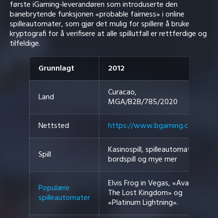
første iGaming-leverandøren som introduserte den
banebrytende funksjonen «probable fairness» i online
spilleautomater, som gjør det mulig for spillere å bruke
kryptografi for å verifisere at alle spillutfall er rettferdige og
tilfeldige.
Grunnlagt
2012
Curacao,
Land
MGA/B2B/785/2020
Nettsted
https://www.bgaming.com/
Kasinospill, spilleautomater,
Spill
bordspill og mye mer
Elvis Frog in Vegas, «Avalon:
Populære
The Lost Kingdom» og
spilleautomater
«Platinum Lightning».