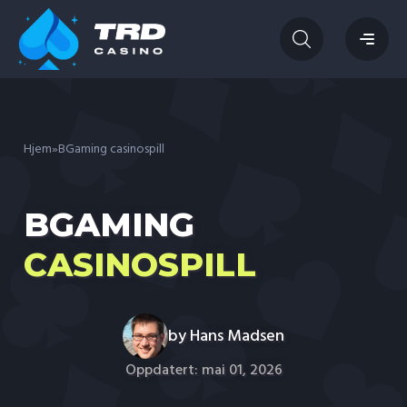
Hjem
»
BGaming casinospill
BGAMING
CASINOSPILL
by Hans Madsen
Oppdatert: mai 01, 2026