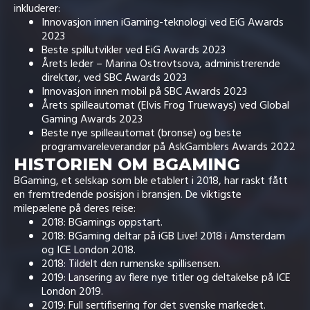
inkluderer:
Innovasjon innen iGaming-teknologi ved EiG Awards
2023
Beste spillutvikler ved EiG Awards 2023
Årets leder – Marina Ostrovtsova, administrerende
direktør, ved SBC Awards 2023
Innovasjon innen mobil på SBC Awards 2023
Årets spilleautomat (Elvis Frog Trueways) ved Global
Gaming Awards 2023
Beste nye spilleautomat (bronse) og beste
programvareleverandør på AskGamblers Awards 2022
HISTORIEN OM BGAMING
BGaming, et selskap som ble etablert i 2018, har raskt fått
en fremtredende posisjon i bransjen. De viktigste
milepælene på deres reise:
2018: BGamings oppstart.
2018: BGaming deltar på iGB Live! 2018 i Amsterdam
og ICE London 2018.
2018: Tildelt den rumenske spillisensen.
2019: Lansering av flere nye titler og deltakelse på ICE
London 2019.
2019: Full sertifisering for det svenske markedet.