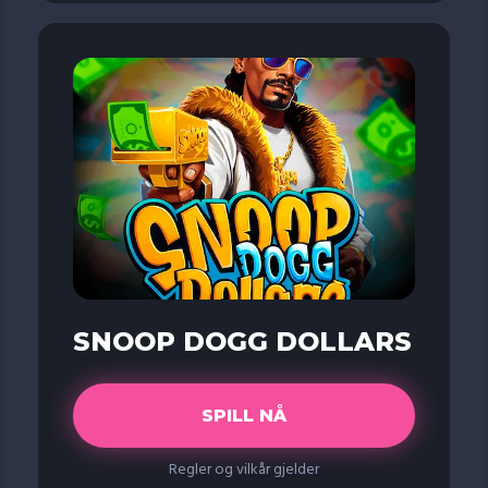
SNOOP DOGG DOLLARS
SPILL NÅ
Regler og vilkår gjelder