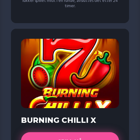
lukker spillet midt i en runde, avsluttes det etter 24
timer.
BURNING CHILLI X