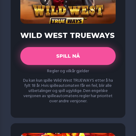
WILD WEST TRUEWAYS
SPILL NÅ
Regler og vilkår gjelder
Du kan kun spille Wild West TRUEWAYS etter å ha
fylt 18 år. Hvis spilleautomaten får en feil, blir alle
utbetalinger og spill ugyldige. Den engelske
versjonen av spilleautomatens regler har prioritet
over andre versjoner.