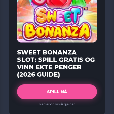
SWEET BONANZA
SLOT: SPILL GRATIS OG
VINN EKTE PENGER
(2026 GUIDE)
SPILL NÅ
Regler og vilkår gjelder