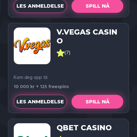
LES ANMELDELSE
SPILL NÅ
V.VEGAS CASIN
O
Kom deg opp til:
10 000 kr + 125 freespins
LES ANMELDELSE
SPILL NÅ
QBET CASINO