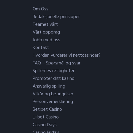
Om Oss
Redaksjonelle prinsipper
Teamet vårt
Vårt oppdrag
Jobb med oss
Kontakt
Hvordan vurderer vi nettcasinoer?
FAQ – Spørsmål og svar
Spillernes rettigheter
Promoter ditt kasino
Ansvarlig spilling
Vilkår og betingelser
Personvernerklæring
Betibet Casino
Lilibet Casino
Casino Days
Casino Friday