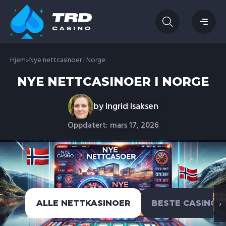
Hjem
»
Nye nettcasinoer i Norge
NYE NETTCASINOER I NORGE
by Ingrid Isaksen
Oppdatert: mars 17, 2026
ALLE NETTKASINOER
BESTE CASINO 
›