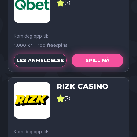
Kom deg opp til:
1.000 Kr + 100 freespins
LES ANMELDELSE
SPILL NÅ
RIZK CASINO
Kom deg opp til: