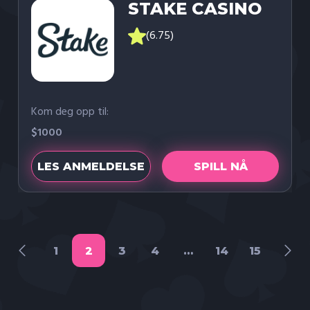
STAKE CASINO
Kom deg opp til:
$1000
LES ANMELDELSE
SPILL NÅ
1
2
3
4
…
14
15