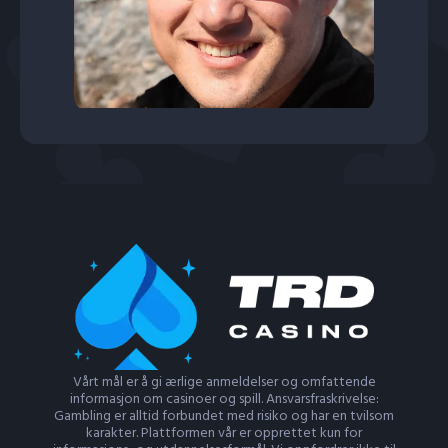
Vårt mål er å gi ærlige anmeldelser og omfattende
informasjon om casinoer og spill. Ansvarsfraskrivelse:
Gambling er alltid forbundet med risiko og har en tvilsom
karakter. Plattformen vår er opprettet kun for