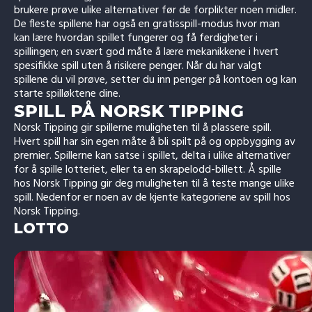
brukere prøve ulike alternativer før de forplikter noen midler.
De fleste spillene har også en gratisspill-modus hvor man
kan lære hvordan spillet fungerer og få ferdigheter i
spillingen; en svært god måte å lære mekanikkene i hvert
spesifikke spill uten å risikere penger. Når du har valgt
spillene du vil prøve, setter du inn penger på kontoen og kan
starte spilløktene dine.
SPILL PÅ NORSK TIPPING
Norsk Tipping gir spillerne muligheten til å plassere spill.
Hvert spill har sin egen måte å bli spilt på og oppbygging av
premier. Spillerne kan satse i spillet, delta i ulike alternativer
for å spille lotteriet, eller ta en skrapelodd-billett. Å spille
hos Norsk Tipping gir deg muligheten til å teste mange ulike
spill. Nedenfor er noen av de kjente kategoriene av spill hos
Norsk Tipping.
LOTTO