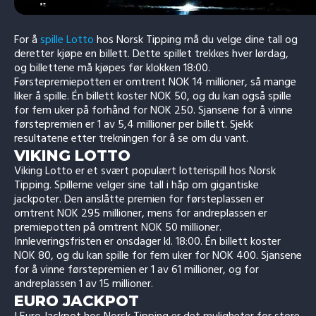
For å
spille Lotto
hos Norsk Tipping må du velge dine tall og
deretter kjøpe en billett. Dette spillet trekkes hver lørdag,
og billettene må kjøpes før klokken 18:00.
Førstepremiepotten er omtrent NOK 14 millioner, så mange
liker å spille. Én billett koster NOK 50, og du kan også spille
for fem uker på forhånd for NOK 250. Sjansene for å vinne
førstepremien er 1 av 5,4 millioner per billett. Sjekk
resultatene etter trekningen for å se om du vant.
VIKING LOTTO
Viking Lotto er et svært populært lotterispill hos Norsk
Tipping. Spillerne velger sine tall i håp om gigantiske
jackpoter. Den anslåtte premien for førsteplassen er
omtrent NOK 295 millioner, mens for andreplassen er
premiepotten på omtrent NOK 50 millioner.
Innleveringsfristen er onsdager kl. 18:00. Én billett koster
NOK 80, og du kan spille for fem uker for NOK 400. Sjansene
for å vinne førstepremien er 1 av 61 millioner, og for
andreplassen 1 av 15 millioner.
EURO JACKPOT