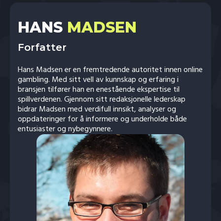
Spillerne kan velge mellom flere spilltyper som passer
deres preferanser.
HANS
MADSEN
Forfatter
Hans Madsen er en fremtredende autoritet innen online
gambling. Med sitt vell av kunnskap og erfaring i
bransjen tilfører han en enestående ekspertise til
spillverdenen. Gjennom sitt redaksjonelle lederskap
bidrar Madsen med verdifull innsikt, analyser og
oppdateringer for å informere og underholde både
entusiaster og nybegynnere.