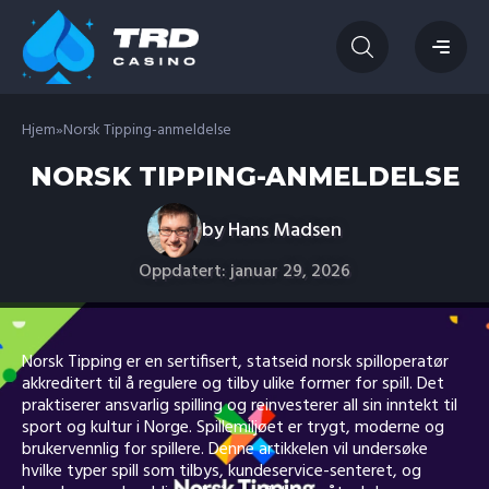
Hjem
»
Norsk Tipping-anmeldelse
NORSK TIPPING-ANMELDELSE
by Hans Madsen
Oppdatert: januar 29, 2026
Norsk Tipping er en sertifisert, statseid norsk spilloperatør
akkreditert til å regulere og tilby ulike former for spill. Det
praktiserer ansvarlig spilling og reinvesterer all sin inntekt til
sport og kultur i Norge. Spillemiljøet er trygt, moderne og
brukervennlig for spillere. Denne artikkelen vil undersøke
hvilke typer spill som tilbys, kundeservice-senteret, og