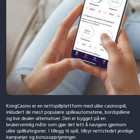
KongCasino er en nettspillplattform med ulike casinospill,
inkludert de mest populære spilleautomatene, bordspillene
og live dealer-alternativer. Den er bygget på en
brukervennlig måte som gjør det lett å navigere gjennom
ulike spillkategorier. I tillegg til spill, tilbyr nettstedet jevnlige
kampanjer og bonusopptjeninger.