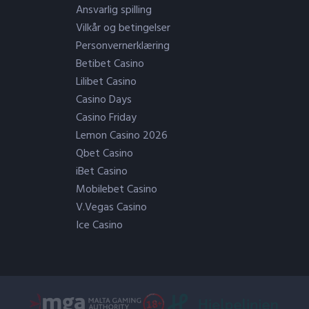
Ansvarlig spilling
Vilkår og betingelser
Personvernerklæring
Betibet Casino
Lilibet Casino
Casino Days
Casino Friday
Lemon Casino 2026
Qbet Casino
iBet Casino
Mobilebet Casino
V.Vegas Casino
Ice Casino