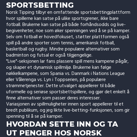
SPORTSBETTING
Norsk Tipping tilbyr en omfattende sportsbettingplattform
hvor spillerne kan satse på ulike sportsgrener, ikke bare
fotball. Brukerne kan satse på både forhåndsodds og live-
begivenheter, noe som øker spenningen ved å se på kamper.
Selv om fotball er hovedfokuset, støtter plattformen også
spill på andre sporter som tennis, amerikansk fotball,
basketball og rugby. Mindre populære alternativer som
badminton og futsal er også tilgjengelige.
"Live"-seksjonen lar fans plassere spill mens kampene pågår,
og skaper et dynamisk spillmiljø. Brukerne kan følge
nøkkelkampene, som Spania vs. Danmark i Nations League
eller Vålerenga vs. Lyn i Toppserien, på populære
strømmetjenester. Dette utvalget appellerer til både
uformelle og seriøse sportsbettspillere, og gjør det enkelt å
finne alternativer som passer deres interesser.
Variasjonen av spillmuligheter innen sport appellerer til et
bredt publikum, og jeg likte live-betting-funksjonen, som gir
spenning til å se på kamper.
HVORDAN SETTE INN OG TA
UT PENGER HOS NORSK