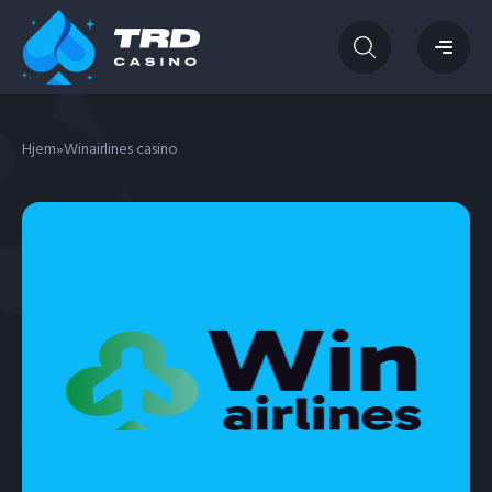
Hjem
»
Winairlines casino