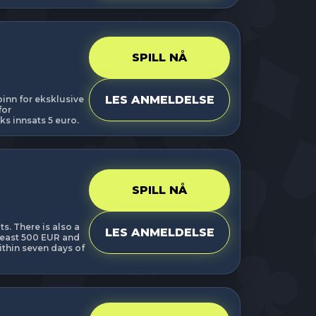
SPILL NÅ
LES ANMELDELSE
pinn for eksklusive
for
s innsats 5 euro.
SPILL NÅ
s. There is also a
LES ANMELDELSE
 least 500 EUR and
ithin seven days of