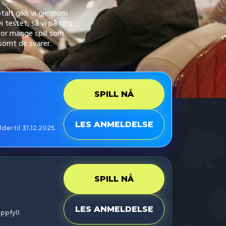
otalt gikk vi gjennom
 testet, så vi på ting
vor mange spill som
somt de svarer.
SPILL NÅ
LES ANMELDELSE
er til 31.12.2025.
SPILL NÅ
LES ANMELDELSE
ppfyll