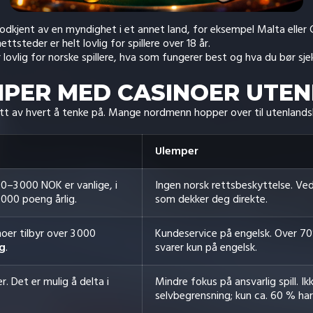
godkjent av en myndighet i et annet land, for eksempel Malta eller 
tsteder er helt lovlig for spillere over 18 år.
 er lovlig for norske spillere, hva som fungerer best og hva du bør s
MPER MED CASINOER UTE
t litt av hvert å tenke på. Mange nordmenn hopper over til utenland
Ulemper
0–3 000 NOK er vanlige, i
Ingen norsk rettsbeskyttelse. Ved 
0 000 poeng årlig.
som dekker deg direkte.
oer tilbyr over 3 000
Kundeservice på engelsk. Over 7
ng
.
svarer kun på engelsk.
r. Det er mulig å delta i
Mindre fokus på ansvarlig spill. Ikk
selvbegrensning; kun ca. 60 % har f