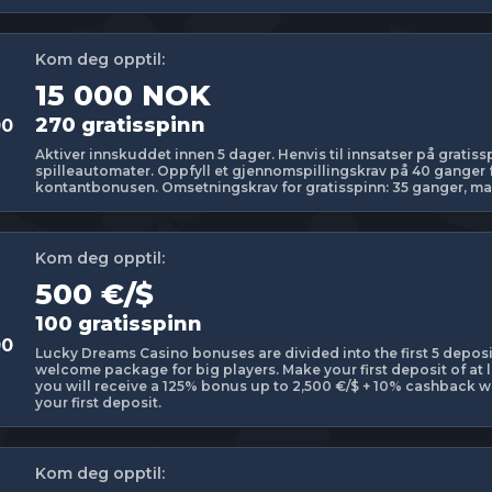
Kom deg opptil:
15 000 NOK
270 gratisspinn
00
Aktiver innskuddet innen 5 dager. Henvis til innsatser på gratiss
spilleautomater. Oppfyll et gjennomspillingskrav på 40 ganger 
kontantbonusen. Omsetningskrav for gratisspinn: 35 ganger, mak
Kom deg opptil:
500 €/$
100 gratisspinn
00
Lucky Dreams Casino bonuses are divided into the first 5 deposit
welcome package for big players. Make your first deposit of at
you will receive a 125% bonus up to 2,500 €/$ + 10% cashback w
your first deposit.
Kom deg opptil: