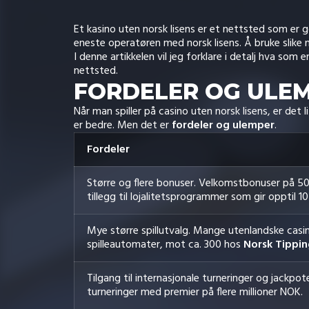
Et kasino uten norsk lisens er et nettsted som er 
eneste operatøren med norsk lisens. Å bruke slike net
I denne artikkelen vil jeg forklare i detalj hva som
nettsted.
FORDELER OG ULE
Når man spiller på casino uten norsk lisens, er de
er bedre. Men det er
fordeler og ulemper
.
Fordeler
Større og flere bonuser. Velkomstbonuser på 50
tillegg til lojalitetsprogrammer som gir opptil 1
Mye større spillutvalg. Mange utenlandske casin
spilleautomater, mot ca. 300 hos
Norsk Tippi
Tilgang til internasjonale turneringer og jackpote
turneringer med premier på flere millioner NOK.