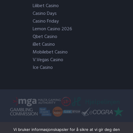
Lilibet Casino
Casino Days
Casino Friday
Lemon Casino 2026
Qbet Casino
iBet Casino
Mobilebet Casino
V.Vegas Casino
Ice Casino
Vi bruker informasjonskapsler for å sikre at vi gir deg den